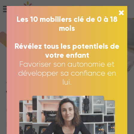
SE CONNECTER
Les 10 mobiliers clé de 0 à 18
mois
Révélez tous les potentiels de
votre enfant
Favoriser son autonomie et
développer sa confiance en
ATELIERS EN LIGNE
lui.
Vivre Montessori
au quotidien
Éduquer en pleine conscience