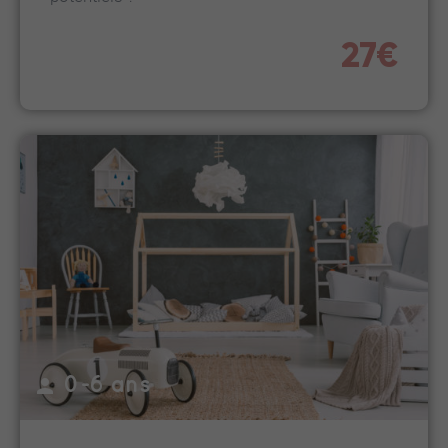
27€
0-6 ans