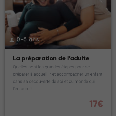
0-6 ans
La préparation de l’adulte
Quelles sont les grandes étapes pour se
préparer à accueillir et accompagner un enfant
dans sa découverte de soi et du monde qui
l’entoure ?
17€