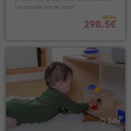
fois possible lors de l'achat
597€
298.5€
34H