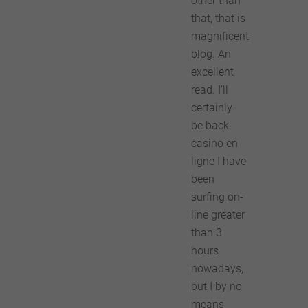
other than
that, that is
magnificent
blog. An
excellent
read. I'll
certainly
be back.
casino en
ligne I have
been
surfing on-
line greater
than 3
hours
nowadays,
but I by no
means