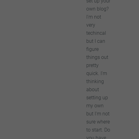
set up your
own blog?
I'm not
very
techincal
but I can
figure
things out
pretty
quick. I'm
thinking
about
setting up
my own
but I'm not
sure where
to start. Do
you have