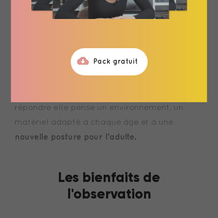
L’observation
est la clé de voute de la
pédagogie Montessori. C’est grâce à ses
observations que Maria Montessori découvre
les périodes sensibles de l’enfant, sa capacité
Pack gratuit
à se concentrer et la construction psychique
décrypte les
qui en découle. C’est ainsi qu’elle
besoins fondamentaux de l’enfant
et pour y
répondre elle pense un environnement, un
matériel adapté à chaque âge et à une
nouvelle posture pour l’adulte.
Les bienfaits de
l'observation