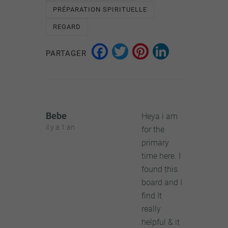
PRÉPARATION SPIRITUELLE
REGARD
Facebook
Twitter
Pinterest
LinkedI
PARTAGER
Bebe
Heya i am
il y a 1 an
for the
primary
time here. I
found this
board and I
find It
really
helpful & it