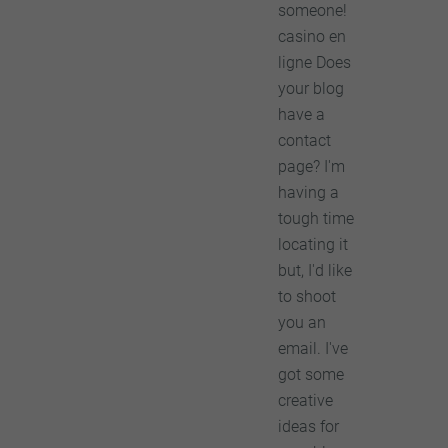
someone!
casino en
ligne Does
your blog
have a
contact
page? I'm
having a
tough time
locating it
but, I'd like
to shoot
you an
email. I've
got some
creative
ideas for