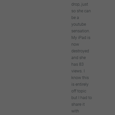
drop, just
so she can
be a
youtube
sensation.
My iPad is
now
destroyed
and she
has 83
views. I
know this
is entirely
off topic
but I had to
share it
with