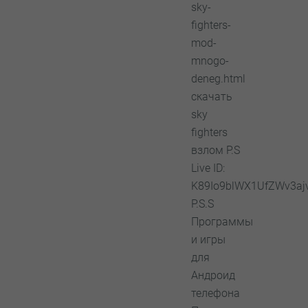
sky-
fighters-
mod-
mnogo-
deneg.html
скачать
sky
fighters
взлом P.S
Live ID:
K89Io9blWX1UfZWv3aj
P.S.S
Программы
и игры
для
Андроид
телефона