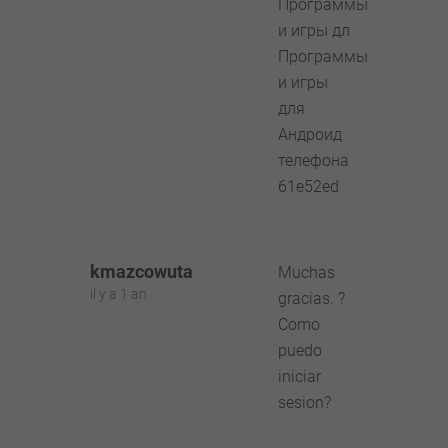
Программы
и игры дл
Программы
и игры
для
Андроид
телефона
61e52ed
kmazcowuta
Muchas
il y a 1 an
gracias. ?
Como
puedo
iniciar
sesion?