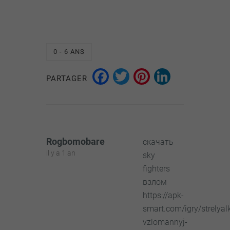
0 - 6 ANS
Facebook
Twitter
Pinterest
LinkedI
PARTAGER
Rogbomobare
скачать
il y a 1 an
sky
fighters
взлом
https://apk-
smart.com/igry/strelyal
vzlomannyj-