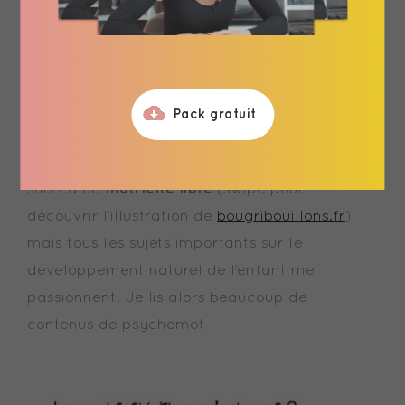
C’est l’une des thématiques qu’une maman
m’a demandé de traiter en réponse à ma story
du jour. Alors hop un petit article pour vous
donner quelques pistes.
Pack gratuit
Attention, je ne suis pas psychomotricienne, je
motricité libre
suis calée
(swipe pour
découvrir l’illustration de
bougribouillons.fr
)
mais tous les sujets importants sur le
développement naturel de l’enfant me
passionnent. Je lis alors beaucoup de
contenus de psychomot