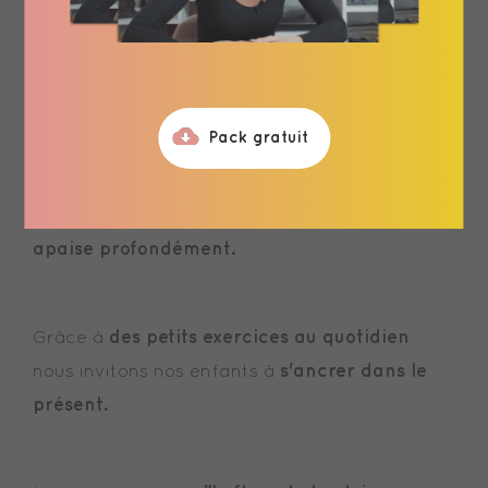
Adultes et enfants, nous avons pour habitude
de penser sans cesse au passé ou bien au
Nous sommes rarement dans le moment
futur.
présent
l'anxiété.
et cela peut engendrer de
Pack gratuit
Être pleinement conscient à l'instant présent
apaise profondément.
des petits exercices au quotidien
Grâce à
s'ancrer dans le
nous invitons nos enfants à
présent.