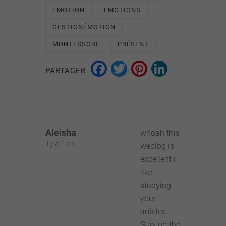
EMOTION
EMOTIONS
GESTIONÉMOTION
MONTESSORI
PRÉSENT
Facebook
Twitter
Pinterest
LinkedI
PARTAGER
Aleisha
whoah this
il y a 1 an
weblog is
excellent i
like
studying
your
articles.
Stay up the