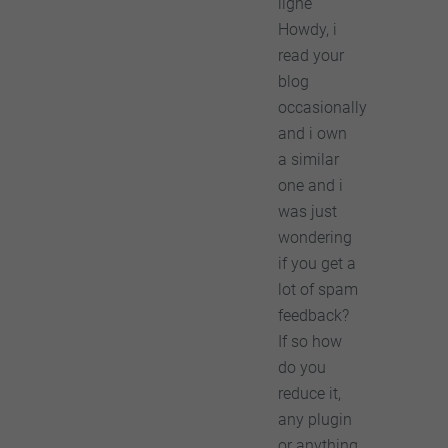
ligne
Howdy, i
read your
blog
occasionally
and i own
a similar
one and i
was just
wondering
if you get a
lot of spam
feedback?
If so how
do you
reduce it,
any plugin
or anything