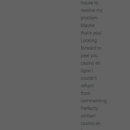
house to
resolve my
problem.
Maybe
that's you!
Looking
forward to
peer you.
casino en
ligne I
couldn't
refrain
from
commenting.
Perfectly
written!
casino en