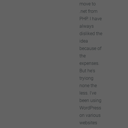
move to
.net from
PHP. I have
always
disliked the
idea
because of
the
expenses.
But he's
tryiong
none the
less. I've
been using
WordPress
on various
websites