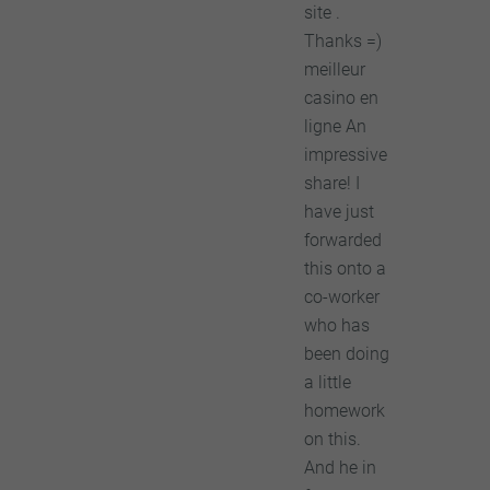
site .
Thanks =)
meilleur
casino en
ligne An
impressive
share! I
have just
forwarded
this onto a
co-worker
who has
been doing
a little
homework
on this.
And he in