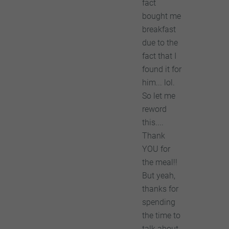
fact
bought me
breakfast
due to the
fact that I
found it for
him... lol.
So let me
reword
this....
Thank
YOU for
the meal!!
But yeah,
thanks for
spending
the time to
talk about