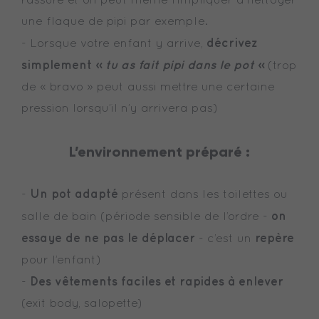
rassure et on peut même l’impliquer à nettoyer
une flaque de pipi par exemple.
décrivez
- Lorsque votre enfant y arrive,
simplement «
tu as fait pipi dans le pot
»
(trop
de « bravo » peut aussi mettre une certaine
pression lorsqu’il n’y arrivera pas)
L’environnement préparé :
Un pot adapté
-
présent dans les toilettes ou
on
salle de bain (période sensible de l’ordre -
essaye de ne pas le déplacer
repère
- c’est un
pour l’enfant)
Des vêtements faciles et rapides à enlever
-
(exit body, salopette)