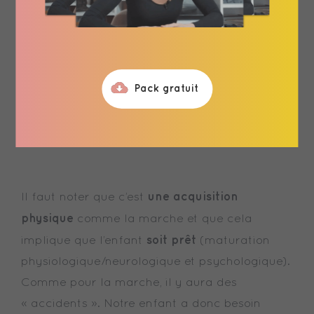
revient un peu chaque été avec la pression de
la rentrée scolaire mais aussi car c’est un
plus
moment où nous, parents, sommes parfois
disponible
pour accompagner notre enfant.
Pack gratuit
L’été, il fait plus chaud, notre enfant pourra
évoluer les fesses nues, le linge sèche plus
rapidement.
une acquisition
Il faut noter que c’est
physique
comme la marche et que cela
soit prêt
implique que l’enfant
(maturation
physiologique/neurologique et psychologique).
Comme pour la marche, il y aura des
« accidents ». Notre enfant a donc besoin