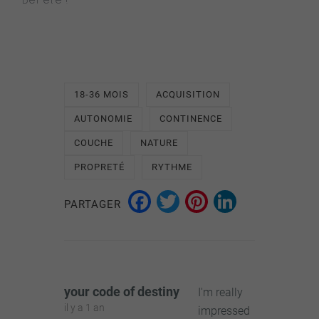
Bel été !
18-36 MOIS
ACQUISITION
AUTONOMIE
CONTINENCE
COUCHE
NATURE
PROPRETÉ
RYTHME
Facebook
Twitter
Pinterest
LinkedI
PARTAGER
your code of destiny
I'm really
il y a 1 an
impressed