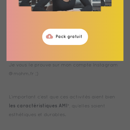
coschooling
Si vous faîtes du
ou de
l’Instruction en famille
, pas besoin d’acheter
tout le matériel Montessori, la plupart se
Pack gratuit
fabrique facilement.
Je vous le prouve sur mon compte Instagram
@mohm.fr ;)
L’important c’est que ces activités aient bien
les caractéristiques AMI
*, qu’elles soient
esthétiques et durables.