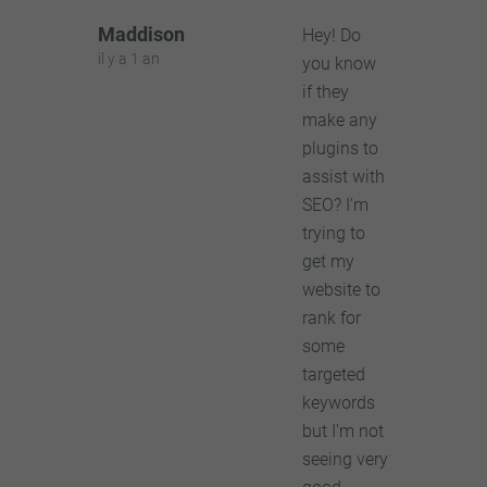
Maddison
Hey! Do
il y a 1 an
you know
if they
make any
plugins to
assist with
SEO? I'm
trying to
get my
website to
rank for
some
targeted
keywords
but I'm not
seeing very