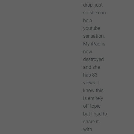
drop, just
so she can
be a
youtube
sensation.
My iPad is
now
destroyed
and she
has 83
views. I
know this
is entirely
off topic
but I had to
share it
with