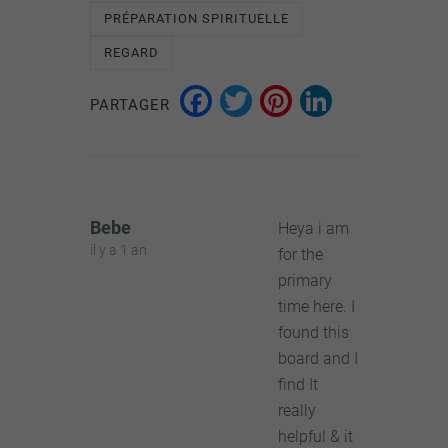
PRÉPARATION SPIRITUELLE
REGARD
Facebook
Twitter
Pinterest
LinkedI
PARTAGER
Bebe
Heya i am
il y a 1 an
for the
primary
time here. I
found this
board and I
find It
really
helpful & it