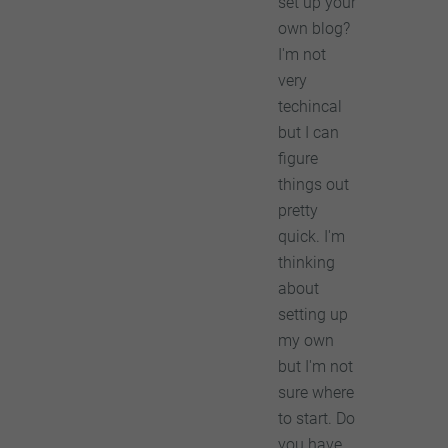
set up your
own blog?
I'm not
very
techincal
but I can
figure
things out
pretty
quick. I'm
thinking
about
setting up
my own
but I'm not
sure where
to start. Do
you have