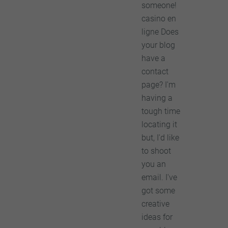
someone!
casino en
ligne Does
your blog
have a
contact
page? I'm
having a
tough time
locating it
but, I'd like
to shoot
you an
email. I've
got some
creative
ideas for