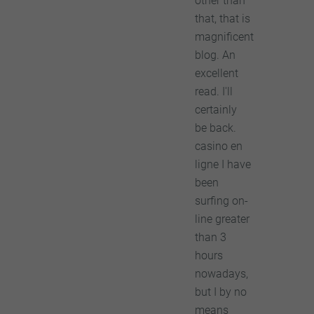
other than
that, that is
magnificent
blog. An
excellent
read. I'll
certainly
be back.
casino en
ligne I have
been
surfing on-
line greater
than 3
hours
nowadays,
but I by no
means