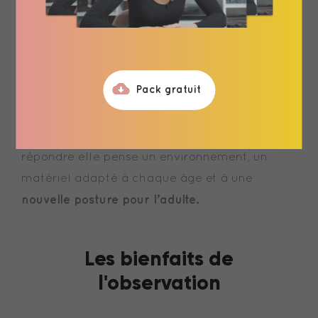
L’observation
est la clé de voute de la
pédagogie Montessori. C’est grâce à ses
observations que Maria Montessori découvre
les périodes sensibles de l’enfant, sa capacité
Pack gratuit
à se concentrer et la construction psychique
décrypte les
qui en découle. C’est ainsi qu’elle
besoins fondamentaux de l’enfant
et pour y
répondre elle pense un environnement, un
matériel adapté à chaque âge et à une
nouvelle posture pour l’adulte.
Les bienfaits de
l'observation