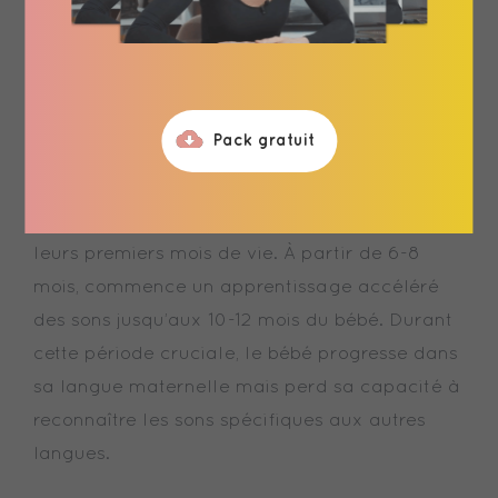
maternelle dès la 30e semaine de grossesse,
ce qui leur permet de la reconnaître quelques
heures seulement après la naissance.
Pack gratuit
Les bébés sont capables de discriminer les
sons (phonèmes) de toutes les langues dans
leurs premiers mois de vie. À partir de 6-8
mois, commence un apprentissage accéléré
des sons jusqu’aux 10-12 mois du bébé. Durant
cette période cruciale, le bébé progresse dans
sa langue maternelle mais perd sa capacité à
reconnaître les sons spécifiques aux autres
langues.