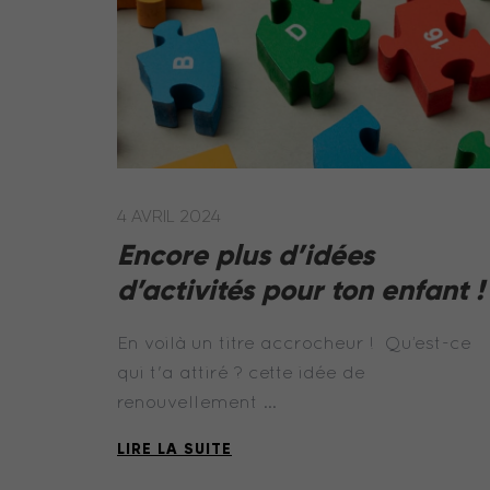
4 AVRIL 2024
Encore plus d’idées
d’activités pour ton enfant 
En voilà un titre accrocheur ! Qu’est-ce
qui t'a attiré ? cette idée de
renouvellement …
LIRE LA SUITE