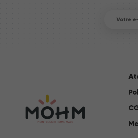
At
Po
C
Me