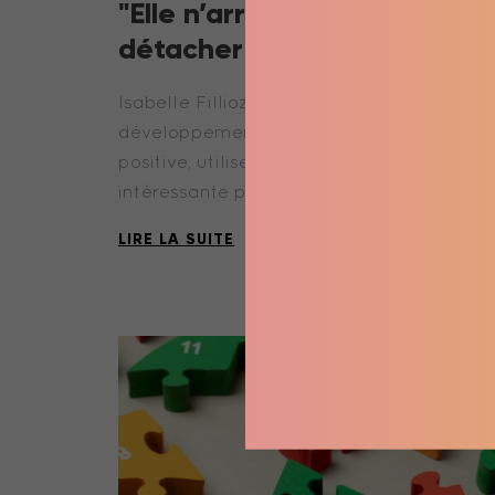
"Elle n’arrive pas à se
détacher de moi"
Isabelle Filliozat, experte en
développement personnel et parentalité
positive, utilise une métaphore
intéressante pour …
LIRE LA SUITE