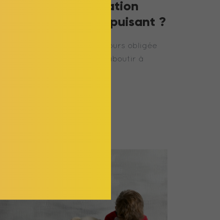
Susciter la coopération
chez son enfant : Épuisant ?
“J'ai la sensation d'être toujours obligée
de faire du chantage pour aboutir à
brosser …
LIRE LA SUITE