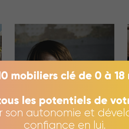
10 mobiliers clé de 0 à 18
tous les potentiels de vot
er son autonomie et dével
confiance en lui.
19 AVRIL 2024