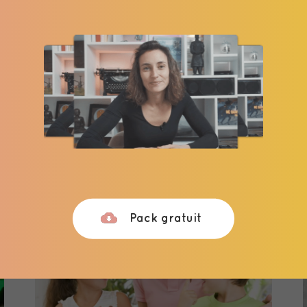
Mon enfant tape, mord, je
ne sais plus quoi faire !
Lorsque votre enfant commence à
exprimer sa frustration à travers des
comportements agressifs tels …
LIRE LA SUITE
Pack gratuit