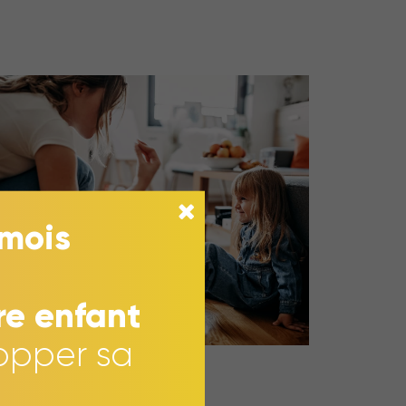
 mois
re enfant
opper sa
11 AVRIL 2024