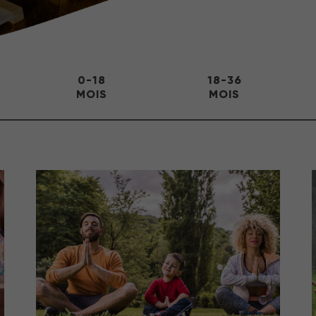
0-18
18-36
MOIS
MOIS